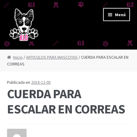
Ir
Ir
Menú
a
al
la
contenido
navegación
CORREAS Y JUGUETES
Inicio
/
ARTICULOS PARA MASCOTAS
/ CUERDA PARA ESCALAR EN
CORREAS
CORREA AMAZONAS
CORREA DERBY
Publicada en
2018-12-05
CUERDA PARA
CORREA FUJI
ESCALAR EN CORREAS
CORREA IGUAZÚ
CORREA REFLEX