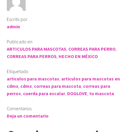
ROPA KLÓ
Escrito por
PLAYERA TIPO POLO
admin
PLAYERA DEPORTIVA
Publicado en
ARTICULOS PARA MASCOTAS
,
CORREAS PARA PERRO
,
IMPERMEABLE
CORREAS PARA PERROS
,
HECHO EN MÉXICO
Etiquetado
KLÓTIPS
articulos para mascotas
,
articulos para mascotas en
cdmx
,
cdmx
,
correas para mascota
,
correas para
Contact Us
perros
,
cuerda para escalar
,
DOGLOVE
,
tu mascota
Comentarios
Deja un comentario