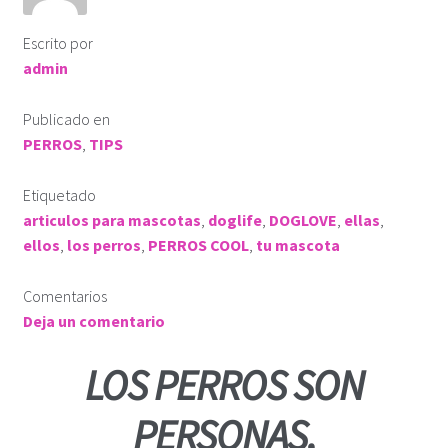
ROPA KLÓ
Escrito por
admin
PLAYERA TIPO POLO
Publicado en
PLAYERA DEPORTIVA
PERROS
,
TIPS
IMPERMEABLE
Etiquetado
articulos para mascotas
,
doglife
,
DOGLOVE
,
ellas
,
KLÓTIPS
ellos
,
los perros
,
PERROS COOL
,
tu mascota
Comentarios
Contact Us
Deja un comentario
LOS PERROS SON
PERSONAS,