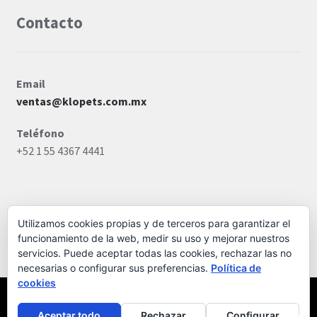
Contacto
Email
ventas@klopets.com.mx
Teléfono
+52 1 55 4367 4441
Utilizamos cookies propias y de terceros para garantizar el
funcionamiento de la web, medir su uso y mejorar nuestros
© KLÓ PETS MÉXICO 2026
servicios. Puede aceptar todas las cookies, rechazar las no
Storefront diseñado por
WooCommerce
.
necesarias o configurar sus preferencias.
Política de
cookies
Buscar
por:
0
Aceptar todo
Rechazar
Configurar