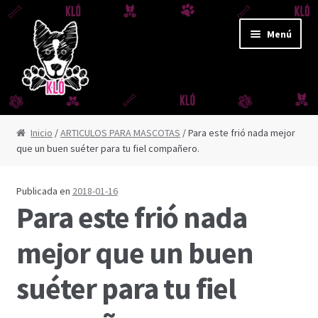
Ir
Ir
Menú
a
al
la
contenido
navegación
CORREAS Y JUGUETES
Inicio
/
ARTICULOS PARA MASCOTAS
/ Para este frió nada mejor
que un buen suéter para tu fiel compañero.
CORREA AMAZONAS
CORREA DERBY
Publicada en
2018-01-16
Para este frió nada
CORREA FUJI
mejor que un buen
CORREA IGUAZÚ
suéter para tu fiel
CORREA REFLEX