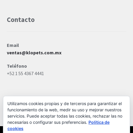
Contacto
Email
ventas@klopets.com.mx
Teléfono
+52 1 55 4367 4441
Utilizamos cookies propias y de terceros para garantizar el
funcionamiento de la web, medir su uso y mejorar nuestros
© KLÓ PETS MÉXICO 2026
servicios. Puede aceptar todas las cookies, rechazar las no
Storefront diseñado por
WooCommerce
.
necesarias o configurar sus preferencias.
Política de
cookies