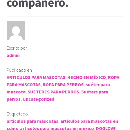
compañero.
ROPA KLÓ
PLAYERA TIPO POLO
PLAYERA DEPORTIVA
Escrito por
admin
IMPERMEABLE
Publicado en
KLÓTIPS
ARTICULOS PARA MASCOTAS
,
HECHO EN MÉXICO
,
ROPA
PARA MASCOTAS
,
ROPA PARA PERROS
,
suéter para
Contact Us
mascota
,
SUÉTERES PARA PERROS
,
Suéters para
perros
,
Uncategorized
Etiquetado
articulos para mascotas
,
articulos para mascotas en
cdmx
,
articulos para mascotas en mexico
,
DOGLOVE
,