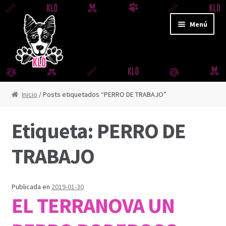
Ir
Ir
Menú
a
al
la
contenido
navegación
CORREAS Y JUGUETES
Inicio
/ Posts etiquetados “PERRO DE TRABAJO”
CORREA AMAZONAS
Etiqueta:
PERRO DE
CORREA DERBY
TRABAJO
CORREA FUJI
Publicada en
2019-01-30
CORREA IGUAZÚ
EL TERRANOVA UN
CORREA REFLEX