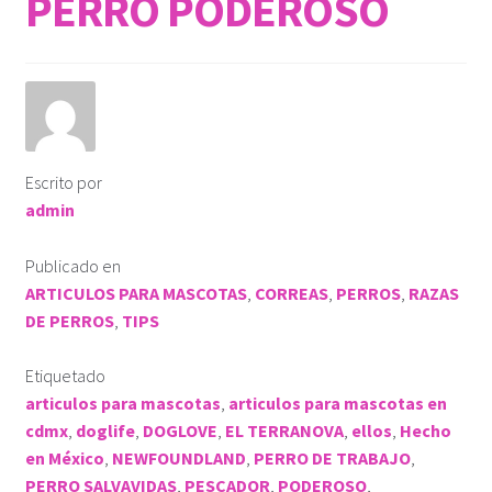
PERRO PODEROSO
ROPA KLÓ
PLAYERA TIPO POLO
PLAYERA DEPORTIVA
Escrito por
admin
IMPERMEABLE
Publicado en
KLÓTIPS
ARTICULOS PARA MASCOTAS
,
CORREAS
,
PERROS
,
RAZAS
DE PERROS
,
TIPS
Contact Us
Etiquetado
articulos para mascotas
,
articulos para mascotas en
cdmx
,
doglife
,
DOGLOVE
,
EL TERRANOVA
,
ellos
,
Hecho
en México
,
NEWFOUNDLAND
,
PERRO DE TRABAJO
,
PERRO SALVAVIDAS
,
PESCADOR
,
PODEROSO
,