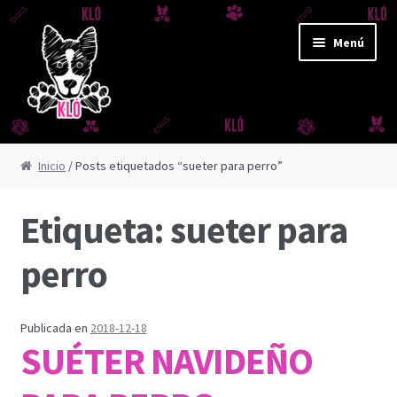
Ir
Ir
Menú
a
al
la
contenido
navegación
CORREAS Y JUGUETES
Inicio
/ Posts etiquetados “sueter para perro”
CORREA AMAZONAS
Etiqueta:
sueter para
CORREA DERBY
perro
CORREA FUJI
Publicada en
2018-12-18
CORREA IGUAZÚ
SUÉTER NAVIDEÑO
CORREA REFLEX