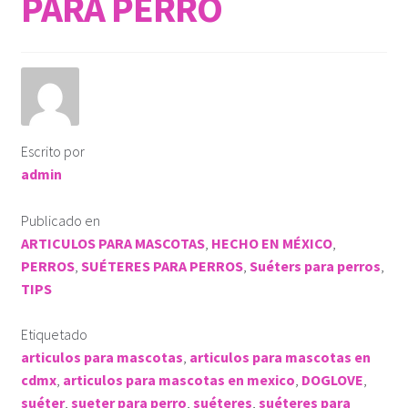
PARA PERRO
ROPA KLÓ
PLAYERA TIPO POLO
PLAYERA DEPORTIVA
Escrito por
admin
IMPERMEABLE
Publicado en
KLÓTIPS
ARTICULOS PARA MASCOTAS
,
HECHO EN MÉXICO
,
PERROS
,
SUÉTERES PARA PERROS
,
Suéters para perros
,
Contact Us
TIPS
Etiquetado
articulos para mascotas
,
articulos para mascotas en
cdmx
,
articulos para mascotas en mexico
,
DOGLOVE
,
suéter
,
sueter para perro
,
suéteres
,
suéteres para