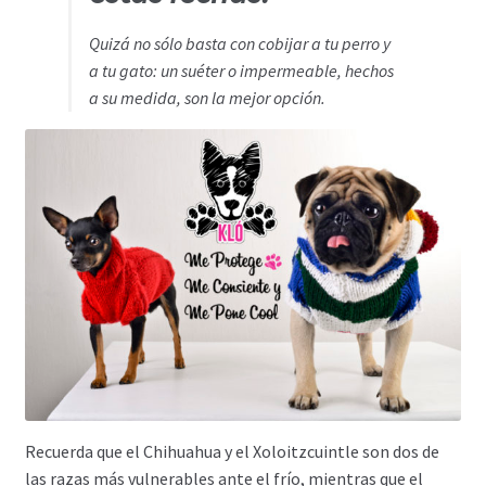
Quizá
no
sólo basta
con
cobijar
a
tu perro
y
a
tu gato
: un
suéter
o
impermeable
,
hechos
a su
medida
, son la mejor opción.
Recuerda que el Chihuahua​ y el Xoloitzcuintle son dos de
las razas más vulnerables ante el frío, mientras que el