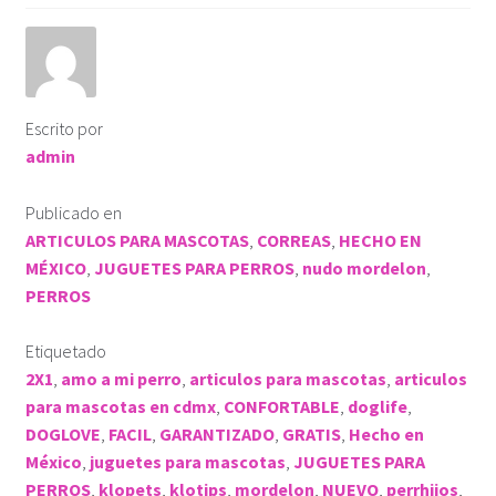
ROPA KLÓ
PLAYERA TIPO POLO
Escrito por
PLAYERA DEPORTIVA
admin
IMPERMEABLE
Publicado en
ARTICULOS PARA MASCOTAS
,
CORREAS
,
HECHO EN
MÉXICO
,
JUGUETES PARA PERROS
,
nudo mordelon
,
KLÓTIPS
PERROS
Contact Us
Etiquetado
2X1
,
amo a mi perro
,
articulos para mascotas
,
articulos
para mascotas en cdmx
,
CONFORTABLE
,
doglife
,
DOGLOVE
,
FACIL
,
GARANTIZADO
,
GRATIS
,
Hecho en
México
,
juguetes para mascotas
,
JUGUETES PARA
PERROS
,
klopets
,
klotips
,
mordelon
,
NUEVO
,
perrhijos
,