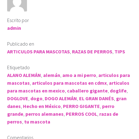
ROPA KLÓ
Escrito por
PLAYERA TIPO POLO
admin
PLAYERA DEPORTIVA
Publicado en
ARTICULOS PARA MASCOTAS
,
RAZAS DE PERROS
,
TIPS
IMPERMEABLE
Etiquetado
ALANO ALEMÁN
,
alemán
,
amo a mi perro
,
articulos para
KLÓTIPS
mascotas
,
articulos para mascotas en cdmx
,
articulos
para mascotas en mexico
,
caballero gigante
,
doglife
,
Contact Us
DOGLOVE
,
dogo
,
DOGO ALEMÁN
,
EL GRAN DANÉS
,
gran
danes
,
Hecho en México
,
PERRO GIGANTE
,
perro
grande
,
perros alemanes
,
PERROS COOL
,
razas de
perros
,
tu mascota
Comentarios