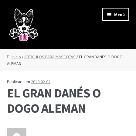
Ir
Ir
Menú
a
al
la
contenido
navegación
CORREAS Y JUGUETES
Inicio
/
ARTICULOS PARA MASCOTAS
/ EL GRAN DANÉS O DOGO
ALEMAN
CORREA AMAZONAS
CORREA DERBY
Publicada en
2019-02-01
EL GRAN DANÉS O
CORREA FUJI
DOGO ALEMAN
CORREA IGUAZÚ
CORREA REFLEX