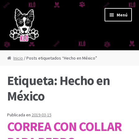
Ir
Ir
Menú
a
al
la
contenido
navegación
CORREAS Y JUGUETES
Inicio
/ Posts etiquetados “Hecho en México”
CORREA AMAZONAS
Etiqueta:
Hecho en
CORREA DERBY
México
CORREA FUJI
Publicada en
2019-03-15
CORREA IGUAZÚ
CORREA CON COLLAR
CORREA REFLEX