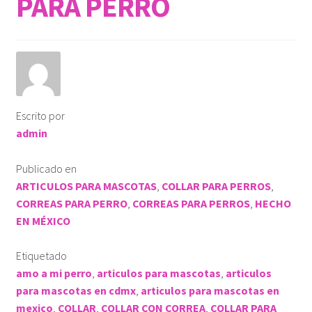
PARA PERRO
ROPA KLÓ
PLAYERA TIPO POLO
PLAYERA DEPORTIVA
Escrito por
admin
IMPERMEABLE
Publicado en
KLÓTIPS
ARTICULOS PARA MASCOTAS
,
COLLAR PARA PERROS
,
CORREAS PARA PERRO
,
CORREAS PARA PERROS
,
HECHO
Contact Us
EN MÉXICO
Etiquetado
amo a mi perro
,
articulos para mascotas
,
articulos
para mascotas en cdmx
,
articulos para mascotas en
mexico
,
COLLAR
,
COLLAR CON CORREA
,
COLLAR PARA