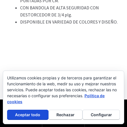
PUNTADAS POR CM.
CON BANDOLA DE ALTA SEGURIDAD CON
DESTORCEDOR DE 3/4 plg.
DISPONIBLE EN VARIEDAD DE COLORES Y DISEÑO.
Utilizamos cookies propias y de terceros para garantizar el
Protege a tu mejor amigo en los paseos nocturnos, con las
funcionamiento de la web, medir su uso y mejorar nuestros
correas con
reflejante
los conductores podrán verte a
servicios. Puede aceptar todas las cookies, rechazar las no
distancia, logrando un paseo divertido y
seguro
.
necesarias o configurar sus preferencias.
Política de
cookies
Buscar
por:
0
Aceptar todo
Rechazar
Configurar
NADA COMO PASEAR SEGURO EN LA
Buscar