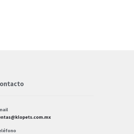
ontacto
mail
entas@klopets.com.mx
eléfono