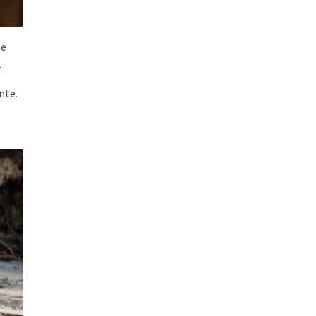
Se
.
nte.