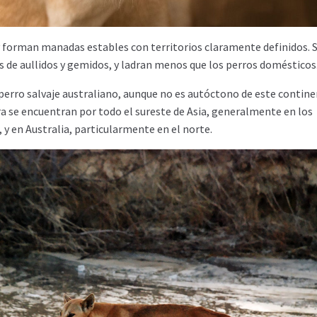
y forman manadas estables con territorios claramente definidos. 
 de aullidos y gemidos, y ladran menos que los perros domésticos
erro salvaje australiano, aunque no es autóctono de este contine
a se encuentran por todo el sureste de Asia, generalmente en los
 y en Australia, particularmente en el norte.