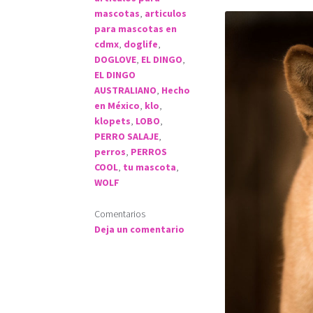
mascotas
,
articulos
para mascotas en
cdmx
,
doglife
,
DOGLOVE
,
EL DINGO
,
EL DINGO
AUSTRALIANO
,
Hecho
en México
,
klo
,
klopets
,
LOBO
,
PERRO SALAJE
,
perros
,
PERROS
COOL
,
tu mascota
,
WOLF
Comentarios
Deja un comentario