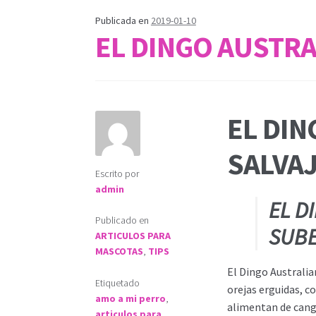
Publicada en
2019-01-10
EL DINGO AUSTR
EL DIN
SALVAJ
Escrito por
admin
EL D
Publicado en
SUBE
ARTICULOS PARA
MASCOTAS
,
TIPS
El Dingo Australi
Etiquetado
orejas erguidas, co
amo a mi perro
,
alimentan de cang
articulos para