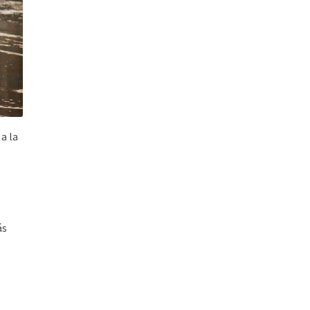
a la
ás