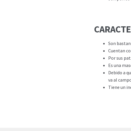
CARACTE
Son bastant
Cuentan con
Por sus pat
Es una masc
Debido a qu
va al campo
Tiene un in