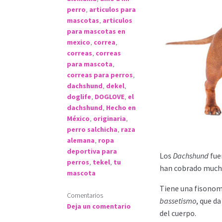
perro
,
articulos para
mascotas
,
articulos
para mascotas en
mexico
,
correa
,
correas
,
correas
para mascota
,
correas para perros
,
dachshund
,
dekel
,
doglife
,
DOGLOVE
,
el
dachshund
,
Hecho en
México
,
originaria
,
perro salchicha
,
raza
alemana
,
ropa
deportiva para
Los
Dachshund
fue
perros
,
tekel
,
tu
han cobrado mucha
mascota
Tiene una fisonom
Comentarios
bassetismo
, que d
Deja un comentario
del cuerpo.