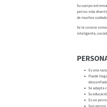
Su cuerpo extrema
perros más diverti
de muchos cuidado
Se le conoce como 
inteligente, soci
PERSONA
Es una raza
Puede llega
desconfiad
Se adapta c
Su educació
Es un perro
Son perros 