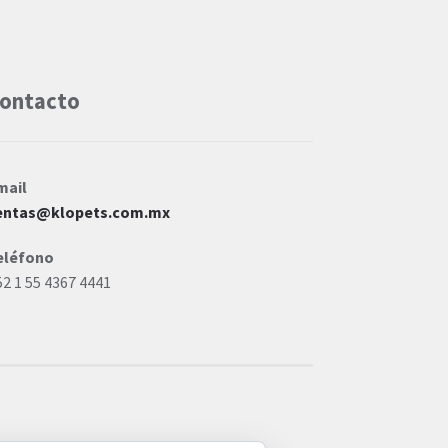
ontacto
mail
entas@klopets.com.mx
eléfono
52 1 55 4367 4441