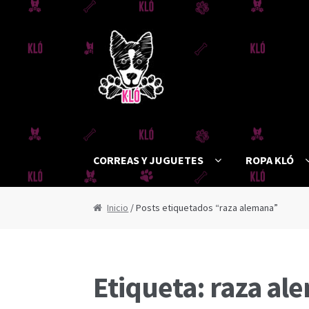
Ir
Ir
a
al
la
contenido
navegación
CORREAS Y JUGUETES
ROPA KLÓ
Inicio
/ Posts etiquetados “raza alemana”
Etiqueta:
raza al