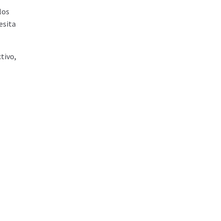
los
esita
tivo,