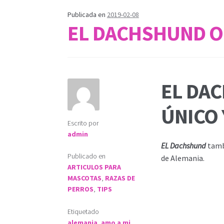
Publicada en
2019-02-08
EL DACHSHUND O
EL DA
ÚNICO 
Escrito por
admin
EL Dachshund
tamb
Publicado en
de Alemania.
ARTICULOS PARA
MASCOTAS
,
RAZAS DE
PERROS
,
TIPS
Etiquetado
alemania
,
amo a mi