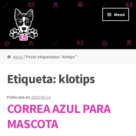
Ir
Ir
Menú
a
al
la
contenido
navegación
CORREAS Y JUGUETES
Inicio
/ Posts etiquetados “klotips”
CORREA AMAZONAS
Etiqueta:
klotips
CORREA DERBY
CORREA FUJI
Publicada en
2019-03-14
CORREA AZUL PARA
CORREA IGUAZÚ
MASCOTA
CORREA REFLEX