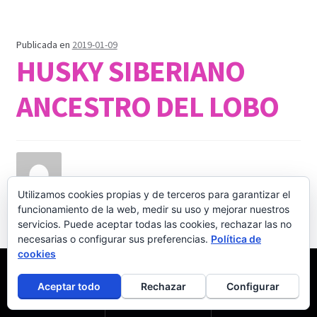
Publicada en
2019-01-09
HUSKY SIBERIANO
ANCESTRO DEL LOBO
Utilizamos cookies propias y de terceros para garantizar el
funcionamiento de la web, medir su uso y mejorar nuestros
Escrito por
servicios. Puede aceptar todas las cookies, rechazar las no
admin
necesarias o configurar sus preferencias.
Política de
cookies
Buscar
Publicado en
por:
0
Aceptar todo
Rechazar
Configurar
ARTICULOS PARA MASCOTAS
,
CORREAS
,
HECHO EN
MÉXICO
,
TIPS
Buscar