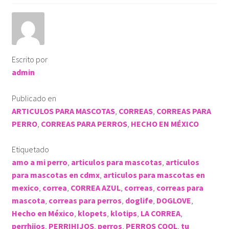
ROPA KLÓ
PLAYERA TIPO POLO
Escrito por
PLAYERA DEPORTIVA
admin
IMPERMEABLE
Publicado en
ARTICULOS PARA MASCOTAS
,
CORREAS
,
CORREAS PARA
PERRO
,
CORREAS PARA PERROS
,
HECHO EN MÉXICO
KLÓTIPS
Etiquetado
Contact Us
amo a mi perro
,
articulos para mascotas
,
articulos
para mascotas en cdmx
,
articulos para mascotas en
mexico
,
correa
,
CORREA AZUL
,
correas
,
correas para
mascota
,
correas para perros
,
doglife
,
DOGLOVE
,
Hecho en México
,
klopets
,
klotips
,
LA CORREA
,
perrhijos
,
PERRIHIJOS
,
perros
,
PERROS COOL
,
tu