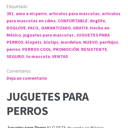
Etiquetado
2X1
,
amo a mi perro
,
articulos para mascotas
,
articulos
para mascotas en cdmx
,
CONFORTABLE
,
doglife
,
DOGLOVE
,
FACIL
,
GARANTIZADO
,
GRATIS
,
Hecho en
México
,
juguetes para mascotas
,
JUGUETES PARA
PERROS
,
klopets
,
klotips
,
mordelon
,
NUEVO
,
perrhijos
,
perros
,
PERROS COOL
,
PROMOCIÓN
,
RESISTENTE
,
SEGURO
,
tu mascota
,
VENTAS
Comentarios
Deja un comentario
JUGUETES PARA
PERROS
Juguetes para Perros
KLÓ PETS de venta en México.