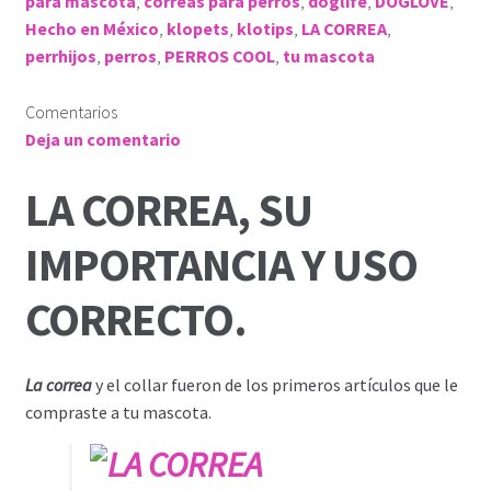
para mascota
,
correas para perros
,
doglife
,
DOGLOVE
,
Hecho en México
,
klopets
,
klotips
,
LA CORREA
,
perrhijos
,
perros
,
PERROS COOL
,
tu mascota
Comentarios
Deja un comentario
LA CORREA, SU
IMPORTANCIA Y USO
CORRECTO.
La correa
y el collar fueron de los primeros artículos que le
compraste a tu mascota.